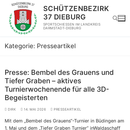
Zum
SCHÜTZENBEZIRK
Inhalt
37 DIEBURG
springen
SPORTSCHIESSEN IM LANDKREIS
DARMSTADT-DIEBURG
Suchen nach:
Kategorie:
Presseartikel
Presse: Bembel des Grauens und
Tiefer Graben – aktives
Turnierwochenende für alle 3D-
Begeisterten
DIRK
14. MAI 2026
PRESSEARTIKEL
Mit dem „Bembel des Grauens“-Turnier in Büdingen am
1. Mai und dem „Tiefer Graben Turnier“ inWaldaschaff