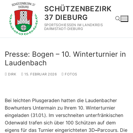
Zum
SCHÜTZENBEZIRK
Inhalt
37 DIEBURG
springen
SPORTSCHIESSEN IM LANDKREIS
DARMSTADT-DIEBURG
Suchen nach:
Presse: Bogen – 10. Winterturnier in
Laudenbach
DIRK
15. FEBRUAR 2026
FOTOS
Bei leichten Plusgeraden hatten die Laudenbacher
Bowhunters Untermain zu Ihrem 10. Winterturnier
eingeladen (31.01.). Im verschneiten unterfränkischen
Odenwald trafen sich über 100 Schützen auf dem
eigens für das Turnier eingerichteten 3D
–
Parcours. Die