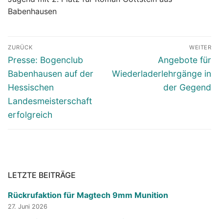
Babenhausen
Beitragsnavigation
ZURÜCK
WEITER
Vorheriger
Nächster
Presse: Bogenclub
Angebote für
Beitrag:
Beitrag:
Babenhausen auf der
Wiederladerlehrgänge in
Hessischen
der Gegend
Landesmeisterschaft
erfolgreich
LETZTE BEITRÄGE
Rückrufaktion für Magtech 9mm Munition
27. Juni 2026