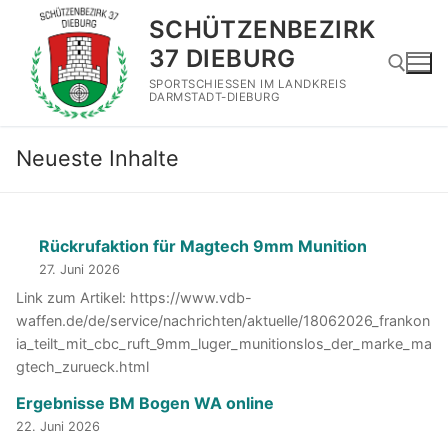
Zum
SCHÜTZENBEZIRK
Inhalt
37 DIEBURG
springen
SPORTSCHIESSEN IM LANDKREIS
DARMSTADT-DIEBURG
Suchen nach:
Neueste Inhalte
Rückrufaktion für Magtech 9mm Munition
27. Juni 2026
Link zum Artikel: https://www.vdb-
waffen.de/de/service/nachrichten/aktuelle/18062026_frankon
ia_teilt_mit_cbc_ruft_9mm_luger_munitionslos_der_marke_ma
gtech_zurueck.html
Ergebnisse BM Bogen WA online
22. Juni 2026