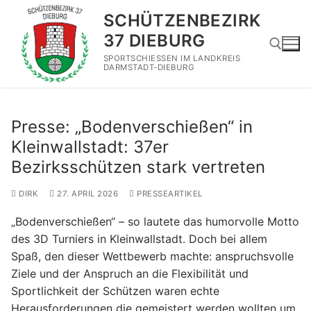
Zum
SCHÜTZENBEZIRK
Inhalt
37 DIEBURG
springen
SPORTSCHIESSEN IM LANDKREIS
DARMSTADT-DIEBURG
Suchen nach:
Presse: „Bodenverschießen“ in
Kleinwallstadt: 37er
Bezirksschützen stark vertreten
DIRK
27. APRIL 2026
PRESSEARTIKEL
„Bodenverschießen“ – so lautete das humorvolle Motto
des 3D Turniers in Kleinwallstadt. Doch bei allem
Spaß, den dieser Wettbewerb machte: anspruchsvolle
Ziele und der Anspruch an die Flexibilität und
Sportlichkeit der Schützen waren echte
Herausforderungen die gemeistert werden wollten um