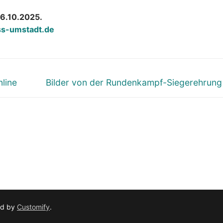
6.10.2025.
s-umstadt.de
Nächster
line
Bilder von der Rundenkampf-Siegerehrun
Beitrag:
ed by
Customify
.