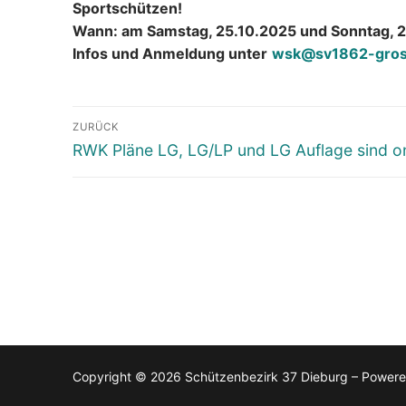
Sportschützen!
Wann: am Samstag, 25.10.2025 und Sonntag, 2
Infos und Anmeldung unter
wsk@sv1862-gros
Beitragsnavigation
ZURÜCK
Vorheriger
RWK Pläne LG, LG/LP und LG Auflage sind on
Beitrag:
Copyright © 2026 Schützenbezirk 37 Dieburg – Power