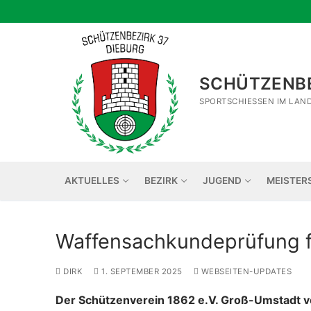
Zum
Inhalt
springen
SCHÜTZENBE
SPORTSCHIESSEN IM LAN
AKTUELLES
BEZIRK
JUGEND
MEISTER
Waffensachkundeprüfung f
DIRK
1. SEPTEMBER 2025
WEBSEITEN-UPDATES
Der Schützenverein 1862 e.V. Groß-Umstadt v