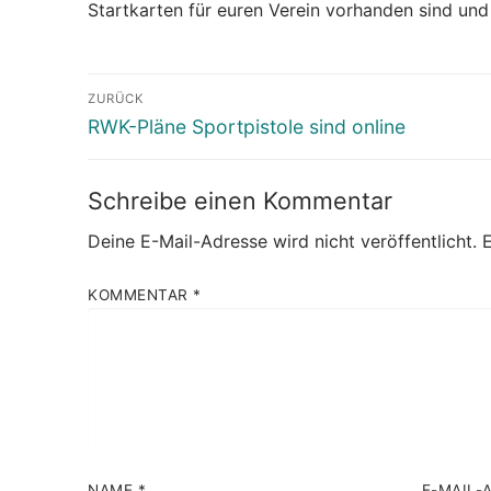
Startkarten für euren Verein vorhanden sind und 
Beitragsnavigation
ZURÜCK
Vorheriger
RWK-Pläne Sportpistole sind online
Beitrag:
Schreibe einen Kommentar
Deine E-Mail-Adresse wird nicht veröffentlicht.
E
KOMMENTAR
*
NAME
*
E-MAIL-