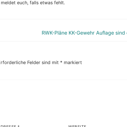
meldet euch, falls etwas fehlt.
Nächster
RWK-Pläne KK-Gewehr Auflage sind 
Beitrag:
rforderliche Felder sind mit
*
markiert
ADRESSE
*
WEBSITE