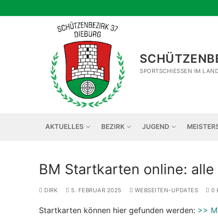
Zum
Inhalt
springen
SCHÜTZENBE
SPORTSCHIESSEN IM LAN
AKTUELLES
BEZIRK
JUGEND
MEISTER
BM Startkarten online: alle
DIRK
5. FEBRUAR 2025
WEBSEITEN-UPDATES
0 
Startkarten können hier gefunden werden:
>> Me